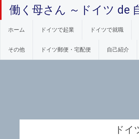
コ
働く母さん ～ドイツ de 自営業 ～
ン
テ
ン
ホーム
ドイツで起業
ドイツで就職
ツ
へ
ス
その他
ドイツ郵便・宅配便
自己紹介
キ
ッ
プ
ドイ