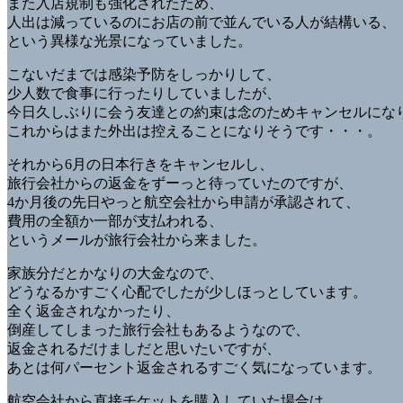
また入店規制も強化されたため、
人出は減っているのにお店の前で並んでいる人が結構いる、
という異様な光景になっていました。
こないだまでは感染予防をしっかりして、
少人数で食事に行ったりしていましたが、
今日久しぶりに会う友達との約束は念のためキャンセルにな
これからはまた外出は控えることになりそうです・・・。
それから6月の日本行きをキャンセルし、
旅行会社からの返金をずーっと待っていたのですが、
4か月後の先日やっと航空会社から申請が承認されて、
費用の全額か一部が支払われる、
というメールが旅行会社から来ました。
家族分だとかなりの大金なので、
どうなるかすごく心配でしたが少しほっとしています。
全く返金されなかったり、
倒産してしまった旅行会社もあるようなので、
返金されるだけましだと思いたいですが、
あとは何パーセント返金されるすごく気になっています。
航空会社から直接チケットを購入していた場合は