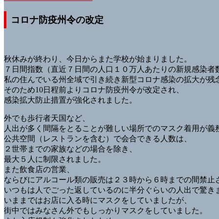
コロナ防疫州令の改定
秋休みが終わり、今日からまた学校が始まりました。
７日間指数（直近７日間の人口１０万人あたりの新規感染者
私の住んでいる州全域で引き続き新型コロナ感染の拡大が残
そのため10日程前よりコロナ防疫州令が改定され、
感染拡大防止措置が強化されました。
外でも歩行者天国など、
人出が多く間隔をとることが難しい場所でのマスク着用が義
公共空間（レストランを含む）で会合できる人数は、
２世帯までの家族などの場合を除き、
最大５人に制限されました。
また飲食店の営業、
ならびにアルコール類の販売は２３時から６時までの間禁止
いつもは人でごった返しているのに半分ぐらいの人出で驚き
いままではお店に入る時にマスクをしていましたが、
街中ではみなさん外でもしっかりマスクをしていました。