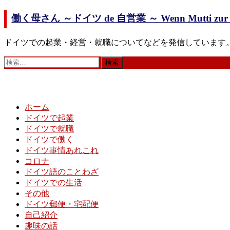
コ
働く母さん ～ドイツ de 自営業 ～ Wenn Mutti zur Ar
ン
テ
ドイツでの起業・経営・就職についてなどを発信しています
ン
ツ
検
へ
索:
ス
キ
ッ
ホーム
プ
ドイツで起業
ドイツで就職
ドイツで働く
ドイツ事情あれこれ
コロナ
ドイツ語のことわざ
ドイツでの生活
その他
ドイツ郵便・宅配便
自己紹介
趣味の話