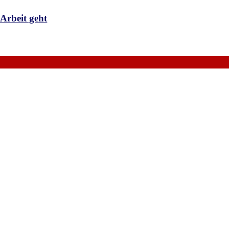
beit geht
。