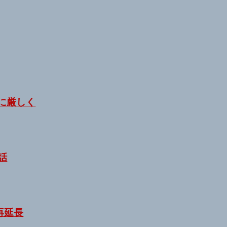
に厳しく
お話
再延長