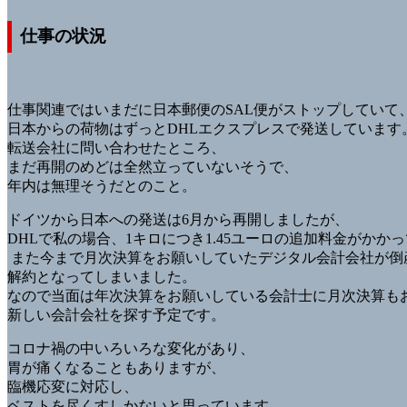
仕事の状況
仕事関連ではいまだに日本郵便のSAL便がストップしていて
日本からの荷物はずっとDHLエクスプレスで発送しています
転送会社に問い合わせたところ、
まだ再開のめどは全然立っていないそうで、
年内は無理そうだとのこと。
ドイツから日本への発送は6月から再開しましたが、
DHLで私の場合、1キロにつき1.45ユーロの追加料金がかか
また今まで月次決算をお願いしていたデジタル会計会社が倒
解約となってしまいました。
なので当面は年次決算をお願いしている会計士に月次決算も
新しい会計会社を探す予定です。
コロナ禍の中いろいろな変化があり、
胃が痛くなることもありますが、
臨機応変に対応し、
ベストを尽くすしかないと思っています。