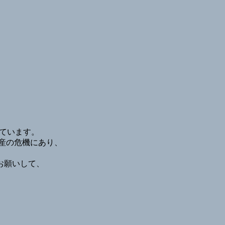
、
。
っています。
産の危機にあり、
お願いして、