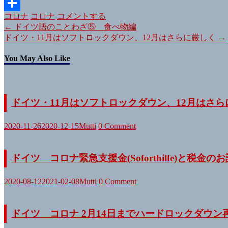
Email
コロナ
コロナ
コメントする
共
投
←
ドイツ語のことわざ⑤ 食べ物編
有
ドイツ・11月はソフトロックダウン、12月はさらに厳しく
→
稿
ナ
You May Also Like
ビ
ゲ
ー
ドイツ・11月はソフトロックダウン、12月はさら
シ
ョ
2020-11-26
2020-12-15
Mutti
0 Comment
ン
ドイツ コロナ緊急支援金(Soforthilfe)と税金の
2020-08-12
2021-02-08
Mutti
0 Comment
ドイツ コロナ 2月14日までハードロックダウン