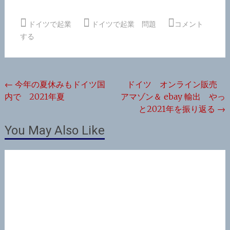
ドイツで起業
ドイツで起業 問題
コメント
する
投
←
今年の夏休みもドイツ国
ドイツ オンライン販売
内で 2021年夏
アマゾン＆ ebay 輸出 やっ
稿
と2021年を振り返る
→
ナ
You May Also Like
ビ
ゲ
ー
シ
ョ
ン