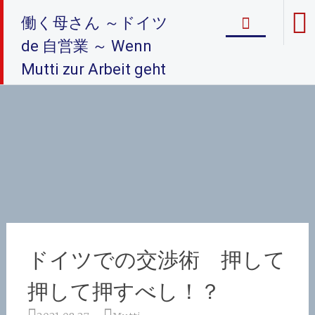
コ
働く母さん ～ドイツ
ン
テ
de 自営業 ～ Wenn
ン
Mutti zur Arbeit geht
ツ
へ
ス
キ
ッ
プ
ドイツでの交渉術 押して
押して押すべし！？